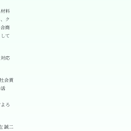
具材料
し、ク
総合商
をして
に対応
社会貢
掃活
ぞよろ
左 誠二