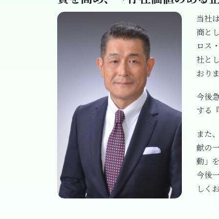
当社
商と
ロス
社と
おり
今後
する
また、
献の
動」
今後
しく