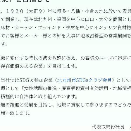
は、１９２０（大正９）年に博多・八幡・小倉の地に於いて表
して創業し、現在は北九州・福岡を中心に山口・大分を商圏と
・床材・カーテン・ブラインド・襖材を中心にインテリア資材
してお客様とメーカー様との絆を大事に地域密着型の営業展開
ます。
急激に変化する時代の波を敏感に捉え、お客様のニーズに迅速
『存在価値のある企業』を目指します。
当社ではSDGｓ参加企業（
北九州市SDGsクラブ会員
）として
一環として「女性活躍の推進・廃棄梱包資材有効活用・地域清
を積極的に自治体と取り組んでいます。
一層の躍進と発展を目指し、地域に貢献して参りますのでどう
お願い致します。
代表取締役社長 