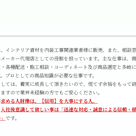
は、インテリア資材を内装工事関連業者様に販売、また、相談
各メーカー代理店としての役割を担っています。主な仕事は、
注・各種配送・施工相談・コーディネート及び商品選定と多岐
す。プロとしての商品知識が必要な仕事です。
としては、着実に成長して頂きたいので、慌てず余裕をもって
きますので業界未経験の方でもご安心ください。
が
求める人財像は、【信用】を大事にする人。
、
入社後意識して欲しい事は「迅速な対応・誠意による信頼・
勢」
です。