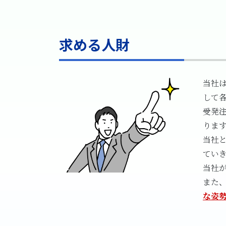
求める人財
当社
して
受発
りま
当社
てい
当社
また
な姿