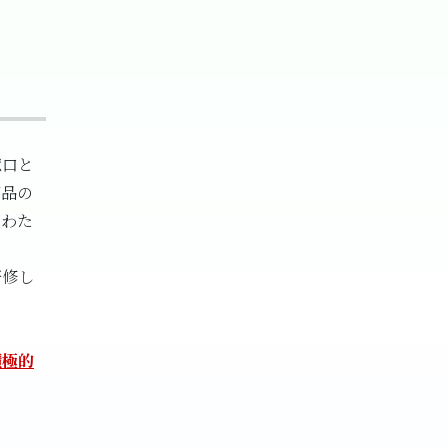
窓口と
商品の
にわた
研修し
積極的